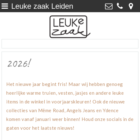
Leuke zaak Leiden
Home
>
Leuke Zaak
Nieuwe Rijn 17, 2312 JC Leiden
Inbrengen
>
06 25260686
Leuke zaak Leiden
>
info@leukezaak.nl
2026!
Het nieuwe jaar begint fris! Maar wij hebben genoeg
heerlijke warme truien, vesten, jasjes en andere leuke
items in de winkel in voorjaarskleuren! Ook de nieuwe
collecties van Même Road, Angels Jeans en Ydence
komen vanaf januari weer binnen! Houd onze socials in de
gaten voor het laatste nieuws!